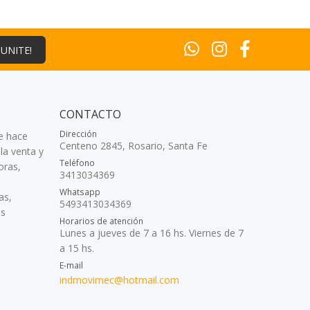
¡UNITE!
CONTACTO
Dirección
e hace
Centeno 2845, Rosario, Santa Fe
la venta y
Teléfono
oras,
3413034369
Whatsapp
as,
5493413034369
as
Horarios de atención
Lunes a jueves de 7 a 16 hs. Viernes de 7
a 15 hs.
E-mail
indmovimec@hotmail.com