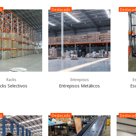
do
Destacado
Destaca
Racks
Entrepisos
E
cks Selectivos
Entrepisos Metálicos
Es
do
Destacado
Destaca