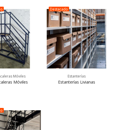
do
Destacado
scaleras Móviles
Estanterías
caleras Móviles
Estanterías Livianas
do