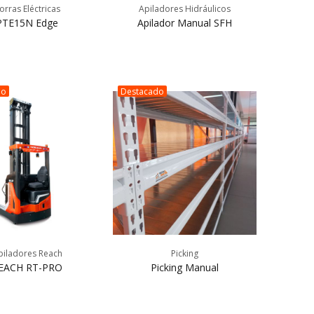
orras Eléctricas
Apiladores Hidráulicos
PTE15N Edge
Apilador Manual SFH
do
Destacado
piladores Reach
Picking
EACH RT-PRO
Picking Manual