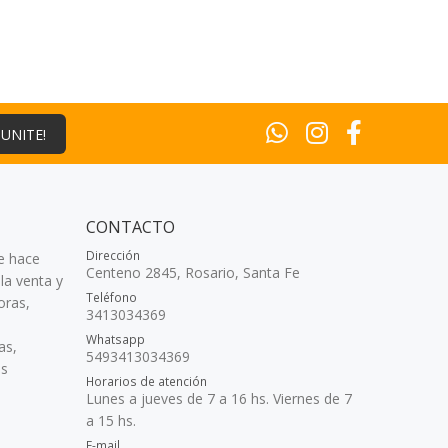
¡UNITE!
CONTACTO
Dirección
e hace
Centeno 2845, Rosario, Santa Fe
la venta y
Teléfono
oras,
3413034369
Whatsapp
as,
5493413034369
as
Horarios de atención
Lunes a jueves de 7 a 16 hs. Viernes de 7
a 15 hs.
E-mail