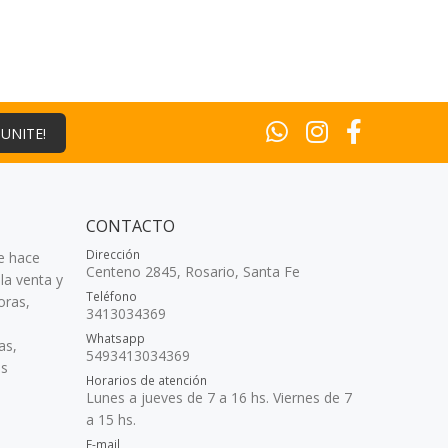
¡UNITE!
CONTACTO
Dirección
e hace
Centeno 2845, Rosario, Santa Fe
la venta y
Teléfono
oras,
3413034369
Whatsapp
as,
5493413034369
as
Horarios de atención
Lunes a jueves de 7 a 16 hs. Viernes de 7
a 15 hs.
E-mail