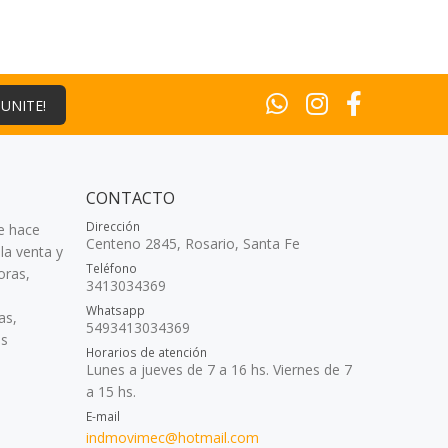
¡UNITE!
CONTACTO
Dirección
e hace
Centeno 2845, Rosario, Santa Fe
la venta y
Teléfono
oras,
3413034369
Whatsapp
as,
5493413034369
as
Horarios de atención
Lunes a jueves de 7 a 16 hs. Viernes de 7
a 15 hs.
E-mail
indmovimec@hotmail.com